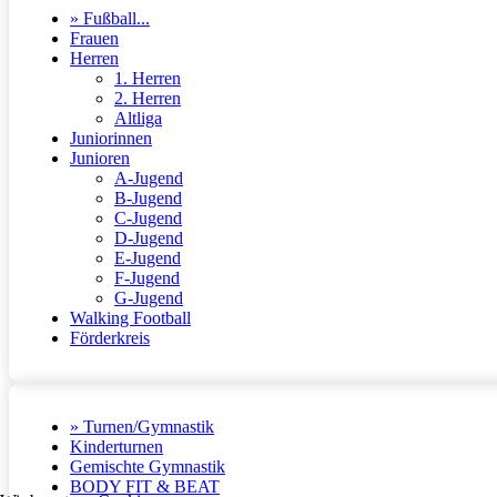
» Fußball...
Frauen
Herren
1. Herren
2. Herren
Altliga
Juniorinnen
Junioren
A-Jugend
B-Jugend
C-Jugend
D-Jugend
E-Jugend
F-Jugend
G-Jugend
Walking Football
Förderkreis
» Turnen/Gymnastik
Kinderturnen
Gemischte Gymnastik
BODY FIT & BEAT