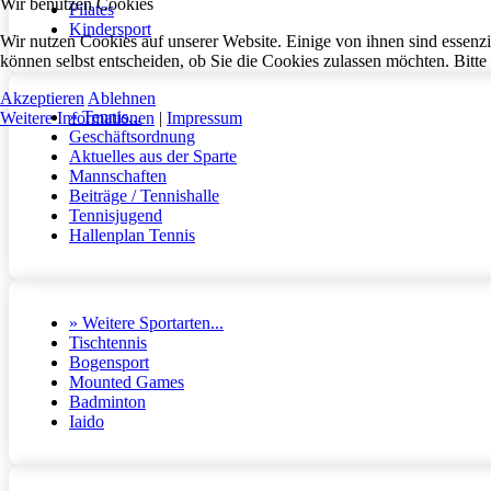
Wir benutzen Cookies
Pilates
Kindersport
Wir nutzen Cookies auf unserer Website. Einige von ihnen sind essenzi
können selbst entscheiden, ob Sie die Cookies zulassen möchten. Bitte
Akzeptieren
Ablehnen
» Tennis...
Weitere Informationen
|
Impressum
Geschäftsordnung
Aktuelles aus der Sparte
Mannschaften
Beiträge / Tennishalle
Tennisjugend
Hallenplan Tennis
» Weitere Sportarten...
Tischtennis
Bogensport
Mounted Games
Badminton
Iaido