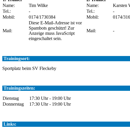
Name:
Tim Wilke
Name:
Karsten 
Tel.:
-
Tel.:
-
Mobil:
0174/1730384
Mobil:
0174/31
Diese E-Mail-Adresse ist vor
Spambots geschützt! Zur
Mail:
Mail:
-
Anzeige muss JavaScript
eingeschaltet sein.
Trainingsort:
Sportplatz beim SV Fleckeby
Trainingszeiten:
Dienstag
17:30 Uhr - 19:00 Uhr
Donnerstag
17:30 Uhr - 19:00 Uhr
Links: