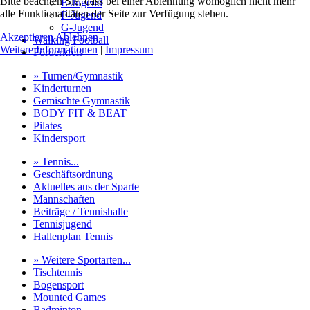
Bitte beachten Sie, dass bei einer Ablehnung womöglich nicht mehr
E-Jugend
alle Funktionalitäten der Seite zur Verfügung stehen.
F-Jugend
G-Jugend
Akzeptieren
Ablehnen
Walking Football
Weitere Informationen
|
Impressum
Förderkreis
» Turnen/Gymnastik
Kinderturnen
Gemischte Gymnastik
BODY FIT & BEAT
Pilates
Kindersport
» Tennis...
Geschäftsordnung
Aktuelles aus der Sparte
Mannschaften
Beiträge / Tennishalle
Tennisjugend
Hallenplan Tennis
» Weitere Sportarten...
Tischtennis
Bogensport
Mounted Games
Badminton