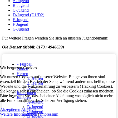
A-Jugend
B-Jugend
C-Jugend
D-Jugend (D1/D2)
E-Jugend
F-Jugend
G-Jugend
Für weitere Fragen wenden Sie sich an unseren Jugendobmann:
Ole Denzer (Mobil: 0173 / 4946639)
» Fußball...
Wir benutzen Cookies
Frauen
Herren
Wir nutzen Cookies auf unserer Website. Einige von ihnen sind
1. Herren
essenziell für den Betrieb der Seite, während andere uns helfen, diese
2. Herren
Website und die Nutzererfahrung zu verbessern (Tracking Cookies).
Altliga
Sie können selbst entscheiden, ob Sie die Cookies zulassen möchten.
Juniorinnen
Bitte beachten Sie, dass bei einer Ablehnung womöglich nicht mehr
Junioren
alle Funktionalitäten der Seite zur Verfügung stehen.
A-Jugend
B-Jugend
Akzeptieren
Ablehnen
C-Jugend
Weitere Informationen
|
Impressum
D-Jugend