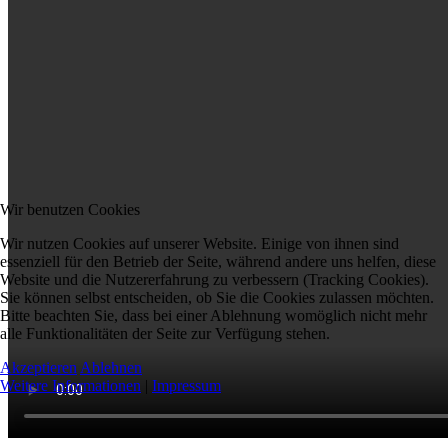
Wir benutzen Cookies
Wir nutzen Cookies auf unserer Website. Einige von ihnen sind
essenziell für den Betrieb der Seite, während andere uns helfen, diese
Website und die Nutzererfahrung zu verbessern (Tracking Cookies).
Sie können selbst entscheiden, ob Sie die Cookies zulassen möchten.
Bitte beachten Sie, dass bei einer Ablehnung womöglich nicht mehr
alle Funktionalitäten der Seite zur Verfügung stehen.
Akzeptieren
Ablehnen
Weitere Informationen
|
Impressum