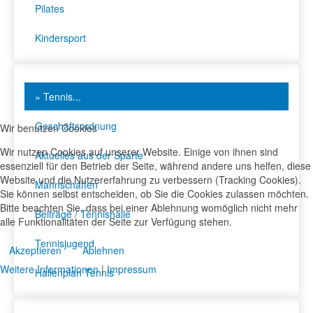
Pilates
Kindersport
» Tennis...
Geschäftsordnung
Wir benutzen Cookies
Wir nutzen Cookies auf unserer Website. Einige von ihnen sind
Aktuelles aus der Sparte
essenziell für den Betrieb der Seite, während andere uns helfen, diese
Website und die Nutzererfahrung zu verbessern (Tracking Cookies).
Mannschaften
Sie können selbst entscheiden, ob Sie die Cookies zulassen möchten.
Bitte beachten Sie, dass bei einer Ablehnung womöglich nicht mehr
Beiträge / Tennishalle
alle Funktionalitäten der Seite zur Verfügung stehen.
Tennisjugend
Akzeptieren
Ablehnen
Weitere Informationen
|
Impressum
Hallenplan Tennis