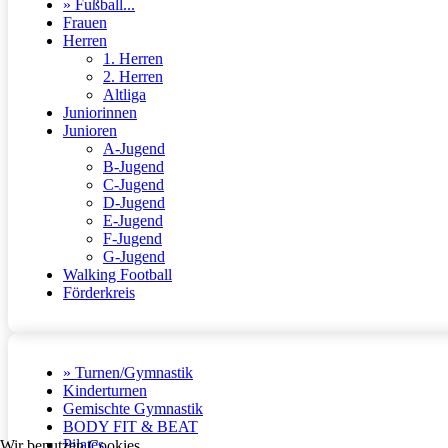
» Fußball...
Frauen
Herren
1. Herren
2. Herren
Altliga
Juniorinnen
Junioren
A-Jugend
B-Jugend
C-Jugend
D-Jugend
E-Jugend
F-Jugend
G-Jugend
Walking Football
Förderkreis
» Turnen/Gymnastik
Kinderturnen
Gemischte Gymnastik
BODY FIT & BEAT
Pilates
Wir benutzen Cookies